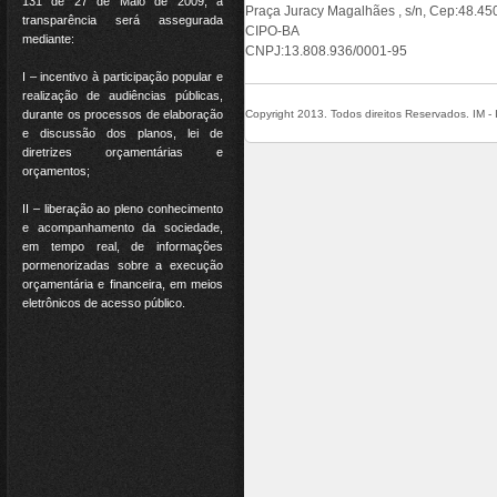
131 de 27 de Maio de 2009, a
Praça Juracy Magalhães , s/n, Cep:48.450
transparência será assegurada
CIPO-BA
mediante:
CNPJ:13.808.936/0001-95
I – incentivo à participação popular e
realização de audiências públicas,
Copyright 2013. Todos direitos Reservados. IM - I
durante os processos de elaboração
e discussão dos planos, lei de
diretrizes orçamentárias e
orçamentos;
II – liberação ao pleno conhecimento
e acompanhamento da sociedade,
em tempo real, de informações
pormenorizadas sobre a execução
orçamentária e financeira, em meios
eletrônicos de acesso público.