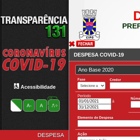
PREF
DESPESA COVID-19
Fase
Credor
Acessibilidade
Período
Núme
à
A-
A
A+
Elemento de Despesa
Ação
DESPESA