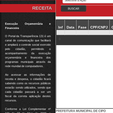
RECEITA
Execução Orçamentária e
Inf
Data
Fase
CPF/CNPJ
Financeira
O Portal da Transparência 131 é um
0
canal de comunicação que facilitará
e ampliará o controle social exercido
pelo cidadão, permitindo o
acompanhamento da execução
orçamentária e financeira dos
programas municipais através da
rede mundial de computadores.
Ao acessar as informações de
receita e despesa, o cidadão ficará
sabendo como os recursos públicos
estarão sendo utilizados, sendo que
cada cidadão passará a ser um
fiscal da correta aplicação destes
recursos.
Conforme a Lei Complementar nº
PREFEITURA MUNICIPAL DE CIPO