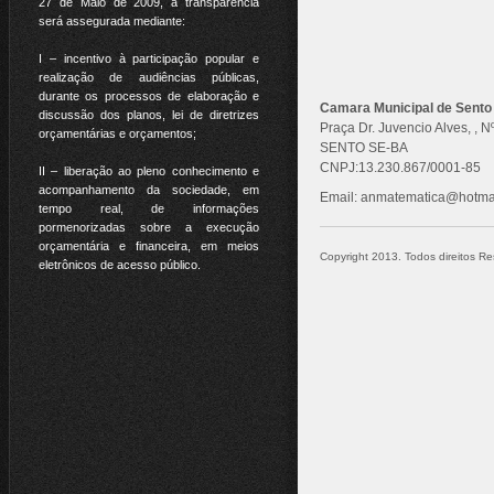
27 de Maio de 2009, a transparência
será assegurada mediante:
I – incentivo à participação popular e
realização de audiências públicas,
durante os processos de elaboração e
Camara Municipal de Sento
discussão dos planos, lei de diretrizes
Praça Dr. Juvencio Alves, , 
orçamentárias e orçamentos;
SENTO SE-BA
CNPJ:13.230.867/0001-85
II – liberação ao pleno conhecimento e
acompanhamento da sociedade, em
Email: anmatematica@hotma
tempo real, de informações
pormenorizadas sobre a execução
orçamentária e financeira, em meios
Copyright 2013. Todos direitos Res
eletrônicos de acesso público.