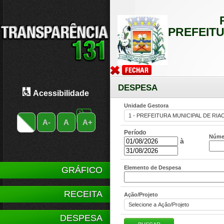
PREFEITU
DESPESA
Acessibilidade
Unidade Gestora
A-
A
A+
Período
Núme
à
Elemento de Despesa
GRÁFICO
RECEITA
Ação/Projeto
DESPESA