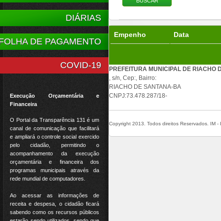
DIÁRIAS
Empenho
Data
FOLHA DE PAGAMENTO
COVID-19
PREFEITURA MUNICIPAL DE RIACHO 
, s/n, Cep:, Bairro:
RIACHO DE SANTANA-BA
CNPJ:73.478.287/18-
Execução Orçamentária e
Financeira
O Portal da Transparência 131 é um
Copyright 2013. Todos direitos Reservados. IM - I
canal de comunicação que facilitará
e ampliará o controle social exercido
pelo cidadão, permitindo o
acompanhamento da execução
orçamentária e financeira dos
programas municipais através da
rede mundial de computadores.
Ao acessar as informações de
receita e despesa, o cidadão ficará
sabendo como os recursos públicos
estarão sendo utilizados, sendo que