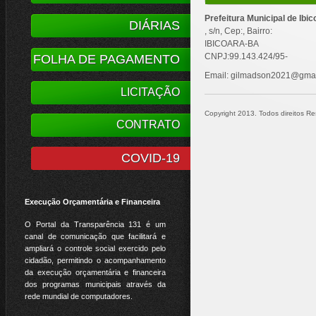
Prefeitura Municipal de Ibic
DIÁRIAS
, s/n, Cep:, Bairro:
IBICOARA-BA
CNPJ:99.143.424/95-
FOLHA DE PAGAMENTO
Email: gilmadson2021@gma
LICITAÇÃO
Copyright 2013. Todos direitos Res
CONTRATO
COVID-19
Execução Orçamentária e Financeira
O Portal da Transparência 131 é um
canal de comunicação que facilitará e
ampliará o controle social exercido pelo
cidadão, permitindo o acompanhamento
da execução orçamentária e financeira
dos programas municipais através da
rede mundial de computadores.