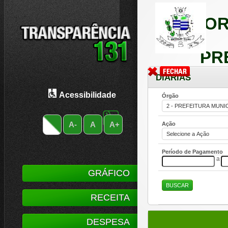
POR
PR
DIÁRIAS
Acessibilidade
Órgão
A-
A
A+
Ação
Período de Pagamento
a
GRÁFICO
RECEITA
DESPESA