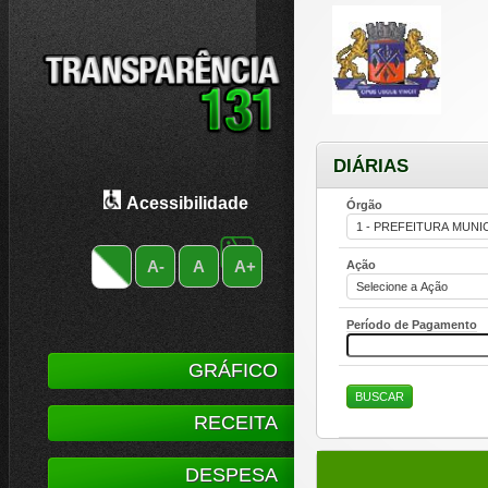
DIÁRIAS
Acessibilidade
Órgão
A-
A
A+
Ação
Período de Pagamento
GRÁFICO
RECEITA
DESPESA