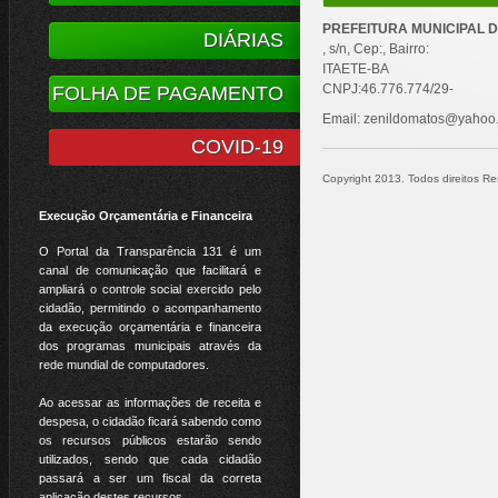
PREFEITURA MUNICIPAL D
DIÁRIAS
, s/n, Cep:, Bairro:
ITAETE-BA
CNPJ:46.776.774/29-
FOLHA DE PAGAMENTO
Email: zenildomatos@yahoo
COVID-19
Copyright 2013. Todos direitos Res
Execução Orçamentária e Financeira
O Portal da Transparência 131 é um
canal de comunicação que facilitará e
ampliará o controle social exercido pelo
cidadão, permitindo o acompanhamento
da execução orçamentária e financeira
dos programas municipais através da
rede mundial de computadores.
Ao acessar as informações de receita e
despesa, o cidadão ficará sabendo como
os recursos públicos estarão sendo
utilizados, sendo que cada cidadão
passará a ser um fiscal da correta
aplicação destes recursos.