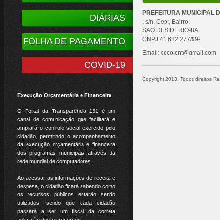
PREFEITURA MUNICIPAL D
DIÁRIAS
, s/n, Cep:, Bairro:
SAO DESIDERIO-BA
CNPJ:41.632.277/99-
FOLHA DE PAGAMENTO
Email: coco.cnt@gmail.com
COVID-19
Copyright 2013. Todos direitos Res
Execução Orçamentária e Financeira
O Portal da Transparência 131 é um
canal de comunicação que facilitará e
ampliará o controle social exercido pelo
cidadão, permitindo o acompanhamento
da execução orçamentária e financeira
dos programas municipais através da
rede mundial de computadores.
Ao acessar as informações de receita e
despesa, o cidadão ficará sabendo como
os recursos públicos estarão sendo
utilizados, sendo que cada cidadão
passará a ser um fiscal da correta
aplicação destes recursos.