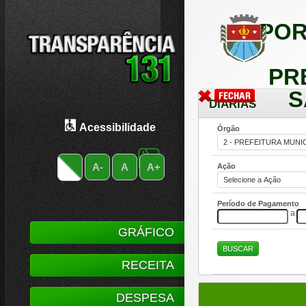
POR
PR
S
DIÁRIAS
Acessibilidade
Órgão
A-
A
A+
Ação
Período de Pagamento
a
GRÁFICO
RECEITA
DESPESA