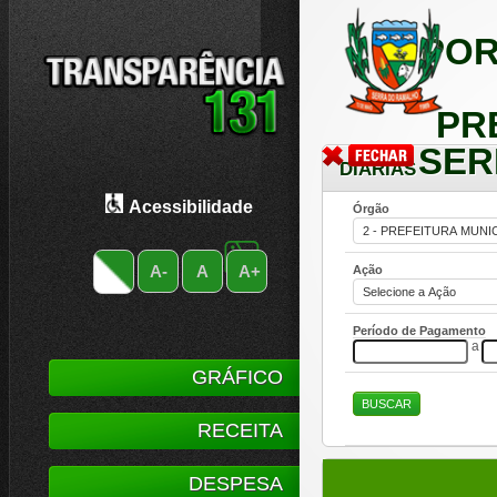
POR
PR
SER
DIÁRIAS
Acessibilidade
Órgão
A-
A
A+
Ação
Período de Pagamento
a
GRÁFICO
RECEITA
DESPESA