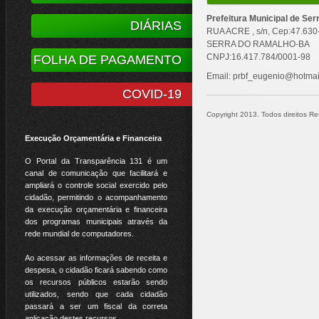
Prefeitura Municipal de Se
DIÁRIAS
RUA ACRE , s/n, Cep:47.63
SERRA DO RAMALHO-BA
CNPJ:16.417.784/0001-98
FOLHA DE PAGAMENTO
Email: prbf_eugenio@hotmai
COVID-19
Copyright 2013. Todos direitos Res
Execução Orçamentária e Financeira
O Portal da Transparência 131 é um
canal de comunicação que facilitará e
ampliará o controle social exercido pelo
cidadão, permitindo o acompanhamento
da execução orçamentária e financeira
dos programas municipais através da
rede mundial de computadores.
Ao acessar as informações de receita e
despesa, o cidadão ficará sabendo como
os recursos públicos estarão sendo
utilizados, sendo que cada cidadão
passará a ser um fiscal da correta
aplicação destes recursos.