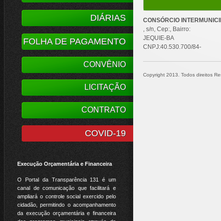
DIÁRIAS
CONSÓRCIO INTERMUNICI
, s/n, Cep:, Bairro:
JEQUIE-BA
FOLHA DE PAGAMENTO
CNPJ:40.530.700/84-
CONVÊNIO
Copyright 2013. Todos direitos Res
LICITAÇÃO
CONTRATO
COVID-19
Execução Orçamentária e Financeira
O Portal da Transparência 131 é um
canal de comunicação que facilitará e
ampliará o controle social exercido pelo
cidadão, permitindo o acompanhamento
da execução orçamentária e financeira