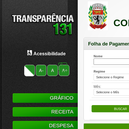
CO
Folha de Pagame
Acessibilidade
Nome
A-
A
A+
Regime
Mês:
GRÁFICO
RECEITA
DESPESA