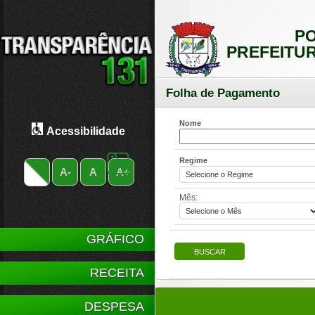
PO
PREFEITUR
Folha de Pagamento
Nome
Acessibilidade
Regime
A-
A
A+
Mês:
GRÁFICO
RECEITA
DESPESA