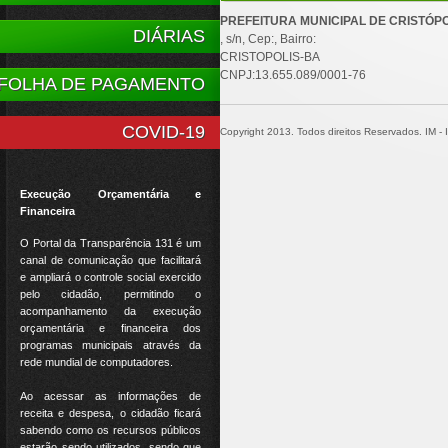
PREFEITURA MUNICIPAL DE CRISTÓPO
DIÁRIAS
, s/n, Cep:, Bairro:
CRISTOPOLIS-BA
CNPJ:13.655.089/0001-76
FOLHA DE PAGAMENTO
COVID-19
Copyright 2013. Todos direitos Reservados. IM - In
Execução Orçamentária e
Financeira
O Portal da Transparência 131 é um
canal de comunicação que facilitará
e ampliará o controle social exercido
pelo cidadão, permitindo o
acompanhamento da execução
orçamentária e financeira dos
programas municipais através da
rede mundial de computadores.
Ao acessar as informações de
receita e despesa, o cidadão ficará
sabendo como os recursos públicos
estarão sendo utilizados, sendo que