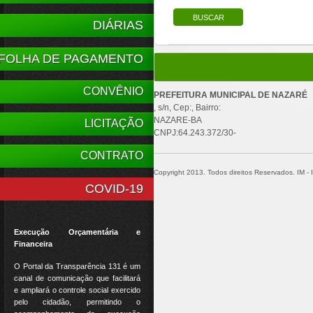
DIÁRIAS
FOLHA DE PAGAMENTO
CONVÊNIO
PREFEITURA MUNICIPAL DE NAZARÉ
, s/n, Cep:, Bairro:
NAZARE-BA
LICITAÇÃO
CNPJ:64.243.372/30-
CONTRATO
Copyright 2013. Todos direitos Reservados. IM - In
COVID-19
Execução Orçamentária e
Financeira
O Portal da Transparência 131 é um
canal de comunicação que facilitará
e ampliará o controle social exercido
pelo cidadão, permitindo o