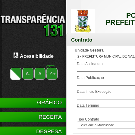
PO
PREFEIT
Contrato
Unidade Gestora
Acessibilidade
Data Assinatura
A-
A
A+
Data Publicação
Data Inicio Execução
GRÁFICO
Data Término
RECEITA
Tipo Contrato
DESPESA