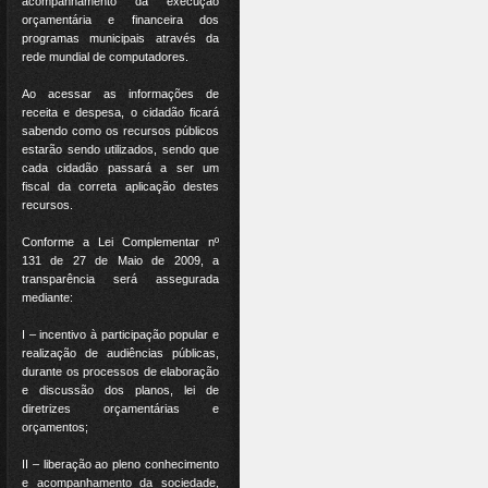
acompanhamento da execução
orçamentária e financeira dos
programas municipais através da
rede mundial de computadores.
Ao acessar as informações de
receita e despesa, o cidadão ficará
sabendo como os recursos públicos
estarão sendo utilizados, sendo que
cada cidadão passará a ser um
fiscal da correta aplicação destes
recursos.
Conforme a Lei Complementar nº
131 de 27 de Maio de 2009, a
transparência será assegurada
mediante:
I – incentivo à participação popular e
realização de audiências públicas,
durante os processos de elaboração
e discussão dos planos, lei de
diretrizes orçamentárias e
orçamentos;
II – liberação ao pleno conhecimento
e acompanhamento da sociedade,