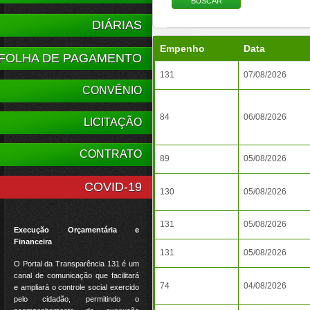
DIÁRIAS
Empenho
Data
FOLHA DE PAGAMENTO
131
07/08/2026
CONVÊNIO
84
06/08/2026
LICITAÇÃO
CONTRATO
89
05/08/2026
COVID-19
130
05/08/2026
131
05/08/2026
Execução Orçamentária e
Financeira
131
05/08/2026
O Portal da Transparência 131 é um
canal de comunicação que facilitará
74
04/08/2026
e ampliará o controle social exercido
pelo cidadão, permitindo o