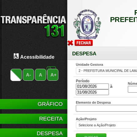
PREFEI
DESPESA
Acessibilidade
Unidade Gestora
A-
A
A+
Período
Núme
à
Elemento de Despesa
GRÁFICO
RECEITA
Ação/Projeto
DESPESA