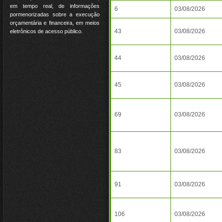
em tempo real, de informações
6
03/08/2026
pormenorizadas sobre a execução
orçamentária e financeira, em meios
43
03/08/2026
eletrônicos de acesso público.
44
03/08/2026
45
03/08/2026
69
03/08/2026
83
03/08/2026
91
03/08/2026
106
03/08/2026