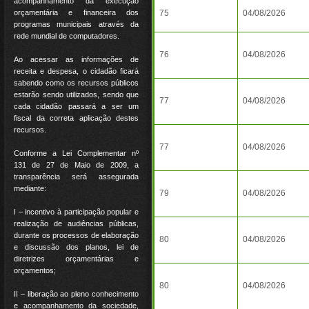
acompanhamento da execução
orçamentária e financeira dos
75
04/08/2026
programas municipais através da
rede mundial de computadores.
76
04/08/2026
Ao acessar as informações de
receita e despesa, o cidadão ficará
sabendo como os recursos públicos
estarão sendo utilizados, sendo que
77
04/08/2026
cada cidadão passará a ser um
fiscal da correta aplicação destes
recursos.
77
04/08/2026
Conforme a Lei Complementar nº
131 de 27 de Maio de 2009, a
transparência será assegurada
mediante:
79
04/08/2026
I – incentivo à participação popular e
realização de audiências públicas,
durante os processos de elaboração
80
04/08/2026
e discussão dos planos, lei de
diretrizes orçamentárias e
orçamentos;
80
04/08/2026
II – liberação ao pleno conhecimento
e acompanhamento da sociedade,