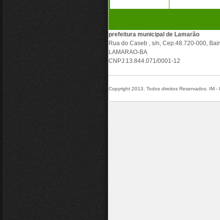
prefeitura municipal de Lamarão
Rua do Caseb , s/n, Cep:48.720-000, Bair
LAMARAO-BA
CNPJ:13.844.071/0001-12
Copyright 2013. Todos direitos Reservados. IM - I