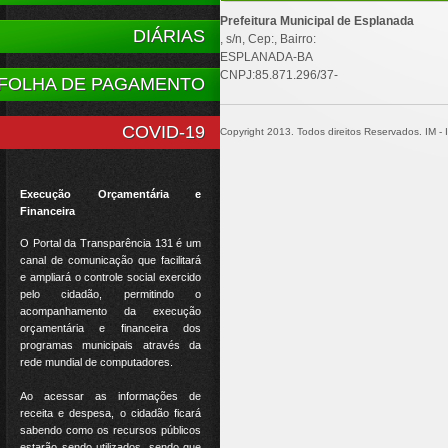
Prefeitura Municipal de Esplanada
DIÁRIAS
, s/n, Cep:, Bairro:
ESPLANADA-BA
CNPJ:85.871.296/37-
FOLHA DE PAGAMENTO
COVID-19
Copyright 2013. Todos direitos Reservados. IM - In
Execução Orçamentária e
Financeira
O Portal da Transparência 131 é um
canal de comunicação que facilitará
e ampliará o controle social exercido
pelo cidadão, permitindo o
acompanhamento da execução
orçamentária e financeira dos
programas municipais através da
rede mundial de computadores.
Ao acessar as informações de
receita e despesa, o cidadão ficará
sabendo como os recursos públicos
estarão sendo utilizados, sendo que