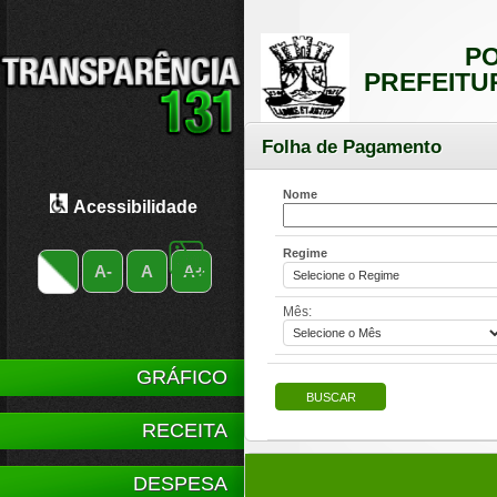
PO
PREFEITU
Folha de Pagamento
Nome
Acessibilidade
Regime
A-
A
A+
Mês:
GRÁFICO
RECEITA
DESPESA