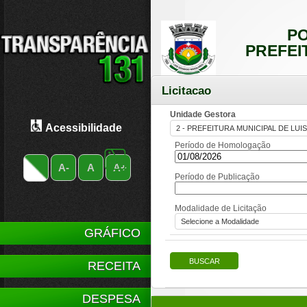
PO
PREFEI
Licitacao
Unidade Gestora
Acessibilidade
Período de Homologação
A-
A
A+
Período de Publicação
Modalidade de Licitação
GRÁFICO
RECEITA
DESPESA