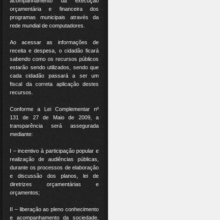
acompanhamento da execução
orçamentária e financeira dos
programas municipais através da
rede mundial de computadores.
Ao acessar as informações de
receita e despesa, o cidadão ficará
sabendo como os recursos públicos
estarão sendo utilizados, sendo que
cada cidadão passará a ser um
fiscal da correta aplicação destes
recursos.
Conforme a Lei Complementar nº
131 de 27 de Maio de 2009, a
transparência será assegurada
mediante:
I – incentivo à participação popular e
realização de audiências públicas,
durante os processos de elaboração
e discussão dos planos, lei de
diretrizes orçamentárias e
orçamentos;
II – liberação ao pleno conhecimento
e acompanhamento da sociedade,