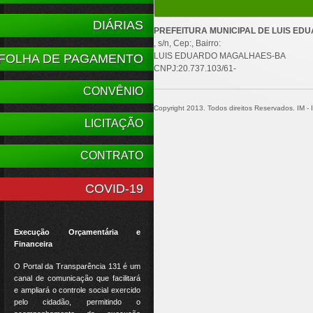
DIÁRIAS
PREFEITURA MUNICIPAL DE LUIS E
, s/n, Cep:, Bairro:
LUIS EDUARDO MAGALHAES-BA
FOLHA DE PAGAMENTO
CNPJ:20.737.103/61-
CONVÊNIO
Copyright 2013. Todos direitos Reservados. IM - In
LICITAÇÃO
CONTRATO
COVID-19
Execução Orçamentária e
Financeira
O Portal da Transparência 131 é um
canal de comunicação que facilitará
e ampliará o controle social exercido
pelo cidadão, permitindo o