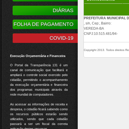
DIÁRIAS
PREFEITURA MUNICIPAL 
FOLHA DE PAGAMENTO
, s/n, Cep:, Bairro:
VEREDA-BA
CNPJ:10.515.481/94-
COVID-19
Copyright 2013. Todos direitos Res
Execução Orçamentária e Financeira
O Portal da Transparência 131 é um
canal de comunicação que facilitará e
ampliará o controle social exercido pelo
cidadão, permitindo o acompanhamento
da execução orçamentária e financeira
dos programas municipais através da
rede mundial de computadores.
Ao acessar as informações de receita e
despesa, o cidadão ficará sabendo como
os recursos públicos estarão sendo
utilizados, sendo que cada cidadão
passará a ser um fiscal da correta
aplicação destes recursos.