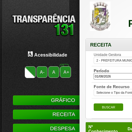
RECEITA
Acessibilidade
Unidade Gestora
Período
A-
A
A+
Fonte de Recurso
GRÁFICO
RECEITA
Nº
DESPESA
D
Conhecimento